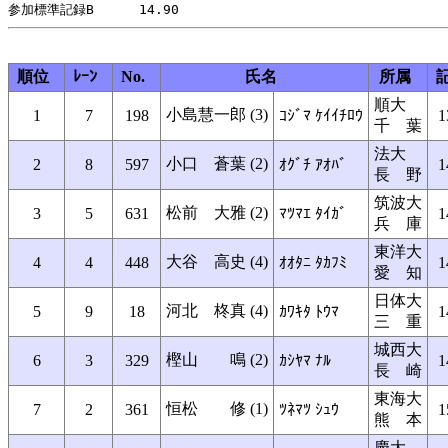
順位
ﾚｰﾝ
No.
氏名
所属
順大
小島慧一郎 (3)
1
7
198
ｺｼﾞﾏ ｹｲｲﾁﾛｳ
1
千 葉
法大
小口 蒼葉 (2)
2
8
597
ｵｸﾞﾁ ｱｵﾊﾞ
1
長 野
筑波大
松前 大雅 (2)
3
5
631
ﾏﾂﾏｴ ﾀｲｶﾞ
1
兵 庫
東洋大
大谷 高史 (4)
4
4
448
ｵｵﾀﾆ ﾀｶﾌﾐ
1
愛 知
日体大
河北 柊真 (4)
5
9
18
ｶﾜｷﾀ ﾄｳﾏ
1
三 重
城西大
樫山 鳴 (2)
6
3
329
ｶｼﾔﾏ ﾅﾙ
1
長 崎
東海大
恒松 修 (1)
7
2
361
ﾂﾈﾏﾂ ｼｭｳ
1
熊 本
慶大