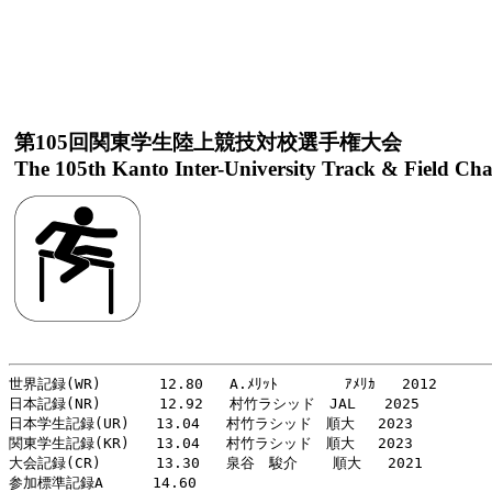
第105回関東学生陸上競技対校選手権大会
The 105th Kanto Inter-University Track & Field Ch
世界記録(WR)    　 12.80   A.ﾒﾘｯﾄ　      ｱﾒﾘｶ   2012

日本記録(NR)    　 12.92   村竹ラシッド　JAL　　2025

日本学生記録(UR)   13.04   村竹ラシッド　順大　 2023

関東学生記録(KR)   13.04   村竹ラシッド　順大　 2023

大会記録(CR)   　　13.30   泉谷　駿介    順大   2021

参加標準記録A   　 14.60
