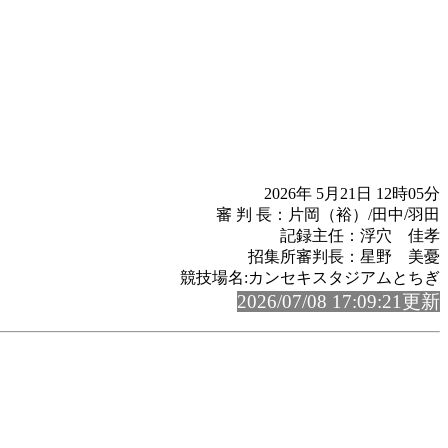
2026年 5月21日 12時05分
審 判 長：片岡（裕）/田中/羽田
記録主任：浮穴 佳孝
招集所審判長：星野 美憂
競技場名:カンセキスタジアムとちぎ
2026/07/08 17:09:21更新