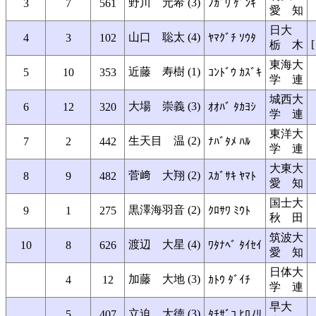
野川 元希 (3)
3
7
561
ﾉｶﾞﾜ ｹﾞﾝｷ
愛 知
日大
山口 聡太 (4)
4
3
102
ﾔﾏｸﾞﾁ ｿｳﾀ
[
栃 木
東海大
近藤 寿樹 (1)
5
10
353
ｺﾝﾄﾞｳ ｶｽﾞｷ
学 連
城西大
大場 崇義 (3)
6
12
320
ｵｵﾊﾞ ﾀｶﾖｼ
学 連
東洋大
生天目 温 (2)
7
2
442
ﾅﾊﾞﾀﾒ ﾊﾙ
学 連
大東大
菅﨑 大翔 (2)
8
9
482
ｽｶﾞｻｷ ﾔﾏﾄ
愛 知
国士大
黒澤海羽音 (2)
9
1
275
ｸﾛｻﾜ ﾐｳﾄ
秋 田
筑波大
渡辺 大星 (4)
10
8
626
ﾜﾀﾅﾍﾞ ﾀｲｾｲ
愛 知
日体大
加藤 大地 (3)
4
12
ｶﾄｳ ﾀﾞｲﾁ
学 連
早大
立迫 大徳 (3)
5
407
ﾀﾁｻﾞｺ ﾋﾛﾉﾘ