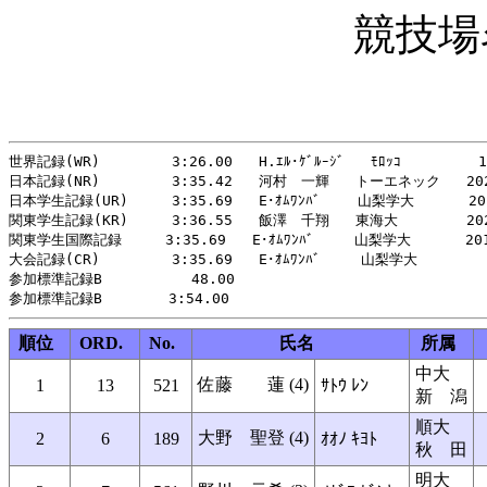
競技場
世界記録(WR)     　　3:26.00   H.ｴﾙ･ｹﾞﾙｰｼﾞ   ﾓﾛｯｺ 　　　   19
日本記録(NR)     　　3:35.42   河村　一輝   トーエネック   202
日本学生記録(UR)     3:35.69   E･ｵﾑﾜﾝﾊﾞ　　 山梨学大   　　201
関東学生記録(KR)     3:36.55   飯澤　千翔   東海大   　　　202
関東学生国際記録     3:35.69   E･ｵﾑﾜﾝﾊﾞ  　 山梨学大 　　  201
大会記録(CR)     　　3:35.69   E･ｵﾑﾜﾝﾊﾞ  　 山梨学大　　   　 
参加標準記録B     　 　 48.00

順位
ORD.
No.
氏名
所属
中大
佐藤 蓮 (4)
1
13
521
ｻﾄｳ ﾚﾝ
新 潟
順大
大野 聖登 (4)
2
6
189
ｵｵﾉ ｷﾖﾄ
秋 田
明大