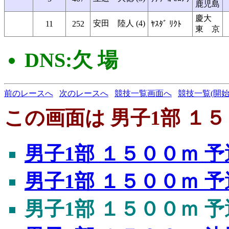
鹿児島
慶大
安田 陸人 (4)
11
252
ﾔｽﾀﾞ ﾘｸﾄ
東 京
DNS:欠 場
前のレースへ
次のレースへ
競技一覧画面へ
競技一覧(開始
この画面は 男子1部 １５
男子1部 １５００ｍ 予
男子1部 １５００ｍ 予
男子1部 １５００ｍ 予