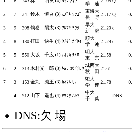
林 明良 (4)
1
6
243
ﾊﾔｼ ｱｷﾗ
21.05
Q
0
学 連
東海大
鈴木 慎吾 (3)
2
7
341
ｽｽﾞｷ ｼﾝｺﾞ
21.17
Q
0
長 野
早大
鶴巻 陽太 (3)
3
9
398
ﾂﾙﾏｷ ﾖｳﾀ
21.20
q
0
新 潟
順大
打田 快生 (4)
4
8
180
ｳﾁﾀﾞ ｶｲｾｲ
21.29
q
0
学 連
明大
大坂 千広 (1)
5
5
550
ｵｵｻｶ ﾁﾋﾛ
21.58
0
東 京
城西大
木村光一郎 (3)
6
2
313
ｷﾑﾗ ｺｳｲﾁﾛｳ
21.61
0
秋 田
駿大
金丸 凛王 (3)
7
3
153
ｶﾈﾏﾙ ﾘｵ
21.78
0
学 連
中大
山下 遥也 (4)
4
512
ﾔﾏｼﾀ ﾊﾙﾔ
DNS
千 葉
DNS:欠 場