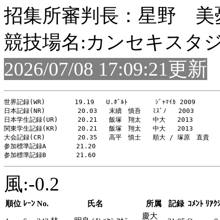
招集所審判長：星野 美
競技場名:カンセキスタ
2026/07/08 17:09:21更新
世界記録(WR)　　　　 19.19   U.ﾎﾞﾙﾄ       ｼﾞｬﾏｲｶ 2009

日本記録(NR)   　　  20.03   末續　慎吾   ﾐｽﾞﾉ   2003

日本学生記録(UR)     20.21   飯塚　翔太   中大   2013

関東学生記録(KR)     20.21   飯塚　翔太   中大   2013

大会記録(CR)   　　  20.35   高平　慎士   順大 / 塚原　直貴   東
参加標準記録A  　    21.20

風:-0.2
順位
ﾚｰﾝ
No.
氏名
所属
記録
ｺﾒﾝﾄ
ﾘｱｸ
慶大