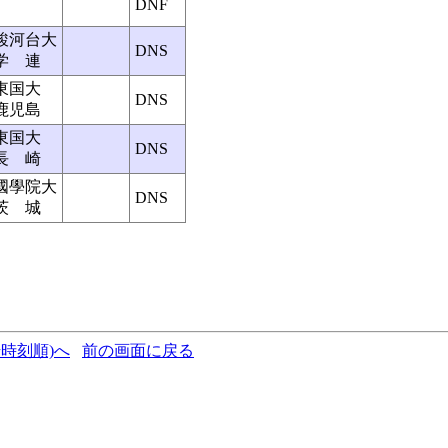
DNF
駿河台大
DNS
学 連
東国大
DNS
鹿児島
東国大
DNS
長 崎
國學院大
DNS
茨 城
時刻順)へ
前の画面に戻る