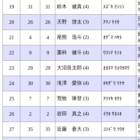
鈴木 健真 (4)
19
31
31
ｽｽﾞｷ ｹﾝｼﾝ
天野 啓太 (3)
20
26
26
ｱﾏﾉ ｹｲﾀ
尾熊 迅斗 (2)
21
4
4
ｵｸﾞﾏ ﾊﾔﾄ
藁科 健斗 (4)
22
9
9
ﾜﾗｼﾅ ｹﾝﾄ
大沼良太郎 (4)
23
29
29
ｵｵﾇﾏ ﾘｮｳﾀﾛｳ
滝澤 愛弥 (4)
24
30
30
ﾀｷｻﾞﾜ ﾏﾅﾔ
荒牧 琢登 (3)
25
7
7
ｱﾗﾏｷ ﾀｸﾄ
岩田 真之 (4)
26
2
2
ｲﾜﾀ ｻﾈﾕｷ
近藤 蒼大 (3)
27
35
35
ｺﾝﾄﾞｳ ｿｳﾀ