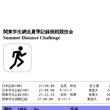
関東学生網走夏季記録挑戦競技会
Summer Distance Challenge
日本記録(NR)     　　27:09.80   塩尻　和也    　 富士通     20
日本学生記録(UR)     27:06.88 　R･ｴﾃｨｰﾘ　　 　　 東国大　   20
関東学生記録(KR)     27:21.52   前田　和摩   　　東農大　　 202
順位
ORD.
No.
氏名