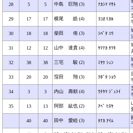
中島 巨翔 (3)
28
5
5
ﾅｶｼﾏ ﾏｻﾄ
横尾 皓 (4)
29
17
17
ﾖｺｵ ﾋｶﾙ
柴田 侑 (3)
30
18
18
ｼﾊﾞﾀ ﾕｳ
山中 達貴 (4)
31
12
12
ﾔﾏﾅｶ ﾀﾂｷ
三宅 駿 (2)
32
38
38
ﾐﾔｹ ｼｭﾝ
窪田 翔 (3)
33
20
20
ｸﾎﾞﾀ ｼｮｳ
内山 壽頼 (4)
34
3
3
ｳﾁﾔﾏ ｼﾞｭﾗｲ
阿部 紘也 (2)
35
13
13
ｱﾍﾞ ﾋﾛﾔ
田中 愛睦 (3)
40
40
ﾀﾅｶ ｱｲﾑ