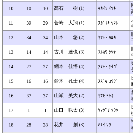
髙石 樹 (1)
10
10
10
ﾀｶｲｼ ｲﾂｷ
菅崎 大翔 (1)
11
39
39
ｽｶﾞｻｷ ﾔﾏﾄ
山本 悠 (2)
12
34
34
ﾔﾏﾓﾄ ﾊﾙｶ
古川 達也 (3)
13
14
14
ﾌﾙｶﾜ ﾀﾂﾔ
網本 佳悟 (4)
14
27
27
ｱﾐﾓﾄ ｹｲｺﾞ
鈴木 孔士 (4)
15
16
16
ｽｽﾞｷ ｺｳｼﾞ
山瀬 美大 (2)
16
37
37
ﾔﾏｾ ﾖｼｷ
山口 聡太 (3)
17
1
1
ﾔﾏｸﾞﾁ ｿｳﾀ
花井 創 (3)
18
28
28
ﾊﾅｲ ｿｳ