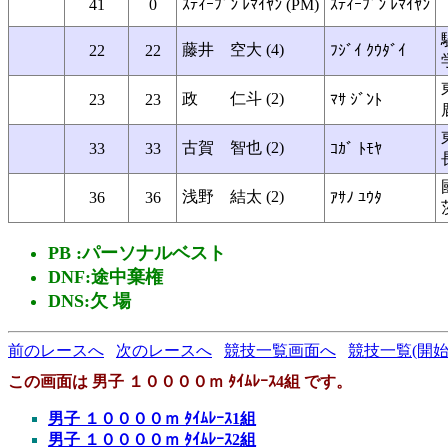
41
0
ｽﾃｨｰﾌﾞﾝ ﾚﾏｲﾔﾝ (PM)
ｽﾃｨｰﾌﾞﾝ ﾚﾏｲﾔﾝ
藤井 空大 (4)
22
22
ﾌｼﾞｲ ｸｳﾀﾞｲ
政 仁斗 (2)
23
23
ﾏｻ ｼﾞﾝﾄ
古賀 智也 (2)
33
33
ｺｶﾞ ﾄﾓﾔ
浅野 結太 (2)
36
36
ｱｻﾉ ﾕｳﾀ
PB :パーソナルベスト
DNF:途中棄権
DNS:欠 場
前のレースへ
次のレースへ
競技一覧画面へ
競技一覧(開始
この画面は 男子 １００００ｍ ﾀｲﾑﾚｰｽ4組 です。
男子 １００００ｍ ﾀｲﾑﾚｰｽ1組
男子 １００００ｍ ﾀｲﾑﾚｰｽ2組