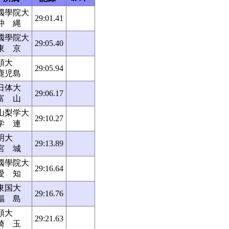
國學院大
29:01.41
沖 縄
國學院大
29:05.40
東 京
順大
29:05.94
鹿児島
日体大
29:06.17
富 山
山梨学大
29:10.27
学 連
明大
29:13.89
宮 城
國學院大
29:16.64
愛 知
東国大
29:16.76
福 島
順大
29:21.63
埼 玉