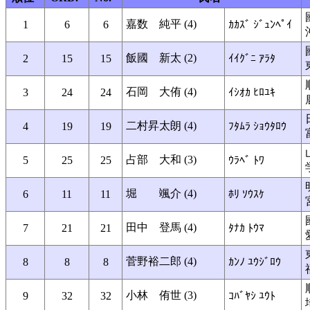
嘉数 純平 (4)
1
6
6
ｶｶｽﾞ ｼﾞｭﾝﾍﾟｲ
飯國 新太 (2)
2
15
15
ｲｲｸﾞﾆ ｱﾗﾀ
石岡 大侑 (4)
3
24
24
ｲｼｵｶ ﾋﾛﾕｷ
二村昇太朗 (4)
4
19
19
ﾌﾀﾑﾗ ｼｮｳﾀﾛｳ
占部 大和 (3)
5
25
25
ｳﾗﾍﾞ ﾄﾜ
堀 颯介 (4)
6
11
11
ﾎﾘ ｿｳｽｹ
田中 登馬 (4)
7
21
21
ﾀﾅｶ ﾄｳﾏ
菅野裕二郎 (4)
8
8
8
ｶﾝﾉ ﾕｳｼﾞﾛｳ
小林 侑世 (3)
9
32
32
ｺﾊﾞﾔｼ ﾕｳﾄ