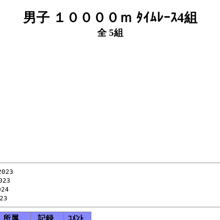
男子 １００００ｍ ﾀｲﾑﾚｰｽ4組
全 5組
23

23

4

所属
記録
ｺﾒﾝﾄ