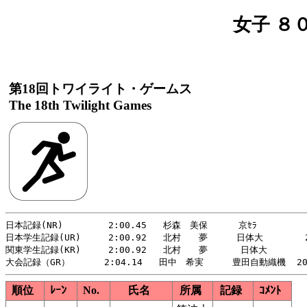
女子 ８０
第18回トワイライト・ゲームス
The 18th Twilight Games
日本記録(NR)    　　 2:00.45   杉森　美保   　 京ｾﾗ       　 2
日本学生記録(UR)     2:00.92   北村　　夢　　  日体大      　2
関東学生記録(KR)     2:00.92   北村　　夢      日体大      　2
順位
ﾚｰﾝ
No.
氏名
所属
記録
ｺﾒﾝﾄ