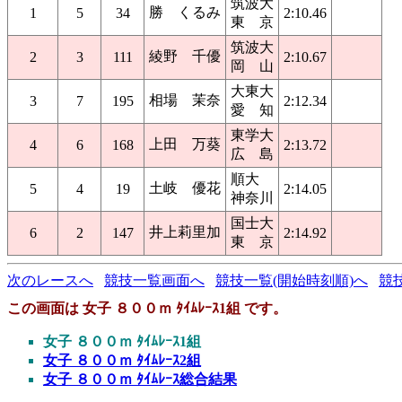
筑波大
勝 くるみ
1
5
34
2:10.46
東 京
筑波大
綾野 千優
2
3
111
2:10.67
岡 山
大東大
相場 茉奈
3
7
195
2:12.34
愛 知
東学大
上田 万葵
4
6
168
2:13.72
広 島
順大
土岐 優花
5
4
19
2:14.05
神奈川
国士大
井上莉里加
6
2
147
2:14.92
東 京
次のレースへ
競技一覧画面へ
競技一覧(開始時刻順)へ
競
この画面は 女子 ８００ｍ ﾀｲﾑﾚｰｽ1組 です。
女子 ８００ｍ ﾀｲﾑﾚｰｽ1組
女子 ８００ｍ ﾀｲﾑﾚｰｽ2組
女子 ８００ｍ ﾀｲﾑﾚｰｽ総合結果