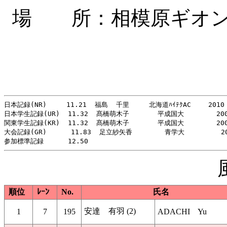
場 所：相模原ギオン
日本記録(NR)　　　11.21  福島  千里　　　北海道ﾊｲﾃｸAC　　 2010

日本学生記録(UR)  11.32  髙橋萌木子       平成国大        200
関東学生記録(KR)  11.32  髙橋萌木子       平成国大        200
大会記録(GR)      11.83  足立紗矢香        青学大         20
順位
ﾚｰﾝ
No.
氏名
安達 有羽 (2)
1
7
195
ADACHI Yu