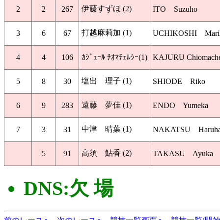
伊藤すずほ (2)
2
2
267
ITO Suzuho
打越麻莉加 (1)
3
6
67
UCHIKOSHI Mari
4
4
106
ｶｼﾞｭｰﾙ ﾁｵﾏﾁｪﾙｼｰ(1)
KAJURU Chiomache
塩出 理子 (1)
5
8
30
SHIODE Riko
遠藤 夢佳 (1)
6
9
283
ENDO Yumeka
中津 晴葉 (1)
7
3
31
NAKATSU Haruh
高須 鮎香 (2)
5
91
TAKASU Ayuka
DNS:欠 場