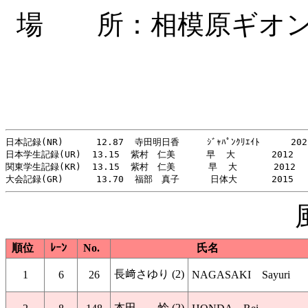
場 所：相模原ギオン
日本記録(NR)      12.87  寺田明日香     ｼﾞｬﾊﾟﾝｸﾘｴｲﾄ    　2021
日本学生記録(UR)  13.15  紫村　仁美 　   早  大    　 2012

関東学生記録(KR)  13.15  紫村　仁美      早  大    　 2012

順位
ﾚｰﾝ
No.
氏名
長﨑さゆり (2)
1
6
26
NAGASAKI Sayuri
本田 怜 (2)