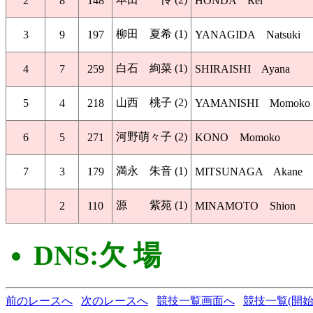
2
8
148
HONDA Rei
柳田 夏希 (1)
3
9
197
YANAGIDA Natsuki
白石 絢菜 (1)
4
7
259
SHIRAISHI Ayana
山西 桃子 (2)
5
4
218
YAMANISHI Momoko
河野萌々子 (2)
6
5
271
KONO Momoko
満永 朱音 (1)
7
3
179
MITSUNAGA Akane
源 紫苑 (1)
2
110
MINAMOTO Shion
DNS:欠 場
前のレースへ
次のレースへ
競技一覧画面へ
競技一覧(開始