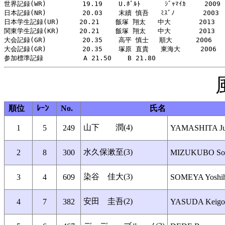
世界記録(WR)         19.19    U.ﾎﾞﾙﾄ      ｼﾞｬﾏｲｶ   　2009

日本記録(NR)         20.03    末續 慎吾   ﾐｽﾞﾉ       2003

日本学生記録(UR)     20.21    飯塚 翔太   中大       2013

関東学生記録(KR)     20.21    飯塚 翔太   中大       2013

大会記録(GR)         20.35    高平 慎士　 順大　　　 2006

大会記録(GR)         20.35    塚原 直貴   東海大     2006

順位
ﾚｰﾝ
No.
氏名
山下 潤(4)
1
5
249
YAMASHITA J
水久保漱至(3)
2
8
300
MIZUKUBO Sos
染谷 佳大(3)
3
4
609
SOMEYA Yoshih
安田 圭吾(2)
4
7
382
YASUDA Keigo