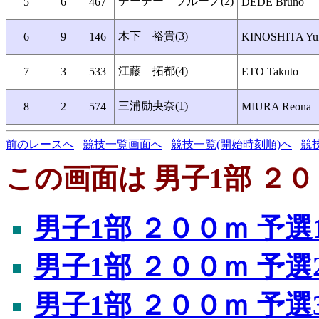
デーデー ブルーノ(2)
5
6
467
DEDE Bruno
木下 裕貴(3)
6
9
146
KINOSHITA Yu
江藤 拓都(4)
7
3
533
ETO Takuto
三浦励央奈(1)
8
2
574
MIURA Reona
前のレースへ
競技一覧画面へ
競技一覧(開始時刻順)へ
競
この画面は 男子1部 ２０
男子1部 ２００ｍ 予選
男子1部 ２００ｍ 予選
男子1部 ２００ｍ 予選