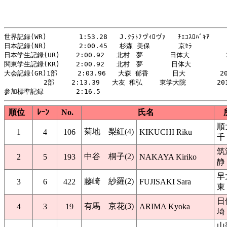
世界記録(WR)        1:53.28   J.ｸﾗﾄﾌヴｨﾛヴｧ   ﾁｪｺｽﾛﾊﾞｷｱ  　 
日本記録(NR)        2:00.45   杉森 美保       京ｾﾗ          
日本学生記録(UR)    2:00.92   北村　夢     　日体大         2
関東学生記録(KR)    2:00.92   北村　夢       日体大         2
大会記録(GR)1部     2:03.96   大森 郁香　　 　日大　　　　  201
　　　　　　2部　　 2:13.39   大友 稚弘　　 東学大院   　   201
順位
ﾚｰﾝ
No.
氏名
順
菊地 梨紅(4)
1
4
106
KIKUCHI Riku
千
筑
中谷 桐子(2)
2
5
193
NAKAYA Kiriko
静
早
藤崎 紗羅(2)
3
6
422
FUJISAKI Sara
東
日
有馬 京花(3)
4
3
19
ARIMA Kyoka
埼
山