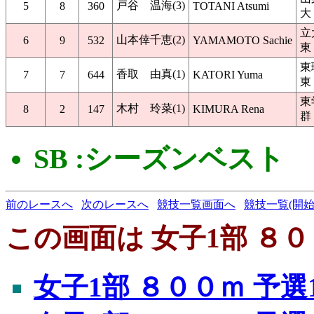
戸谷 温海(3)
5
8
360
TOTANI Atsumi
大
立
山本倖千恵(2)
6
9
532
YAMAMOTO Sachie
東
東
香取 由真(1)
7
7
644
KATORI Yuma
東
東
木村 玲菜(1)
8
2
147
KIMURA Rena
群
SB :シーズンベスト
前のレースへ
次のレースへ
競技一覧画面へ
競技一覧(開始
この画面は 女子1部 ８０
女子1部 ８００ｍ 予選