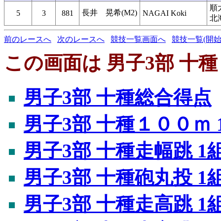
順
長井 晃希(M2)
5
3
881
NAGAI Koki
北
前のレースへ
次のレースへ
競技一覧画面へ
競技一覧(開始
この画面は 男子3部 十種
男子3部 十種総合得点
男子3部 十種１００ｍ 
男子3部 十種走幅跳 1
男子3部 十種砲丸投 1
男子3部 十種走高跳 1