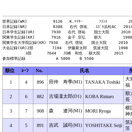
世界記録(WR)           9126   K.ﾏｲﾔｰ       ﾌﾗﾝｽ         20
日本記録(NR)           8308   右代 啓祐  　ｽｽﾞｷ浜松AC   2014
日本学生記録(UR)       7930   右代 啓祐  　国士大院     2010

関東学生記録(KR)       7916   金子 宗弘  　順大         1990
関東学生大学院記録(KR) 7930   右代 啓祐  　国士大院     2010

大会記録(GR)2部        7194　 伊藤新太郎　 筑波大院　　 1998

　　　　　　3部　　　　7644   川崎　和也　 順大院　　　 2015

順位
ﾚｰﾝ
No.
氏名
大
田仲 寿季(M1)
1
4
896
TANAKA Toshiki
福
順
古場凜太郎(D1)
2
6
882
KOBA Rintaro
長
横
森 遼河(M1)
3
7
908
MORI Ryoga
神
筑
吉武 誠司(M1)
4
5
891
YOSHITAKE Seiji
茨