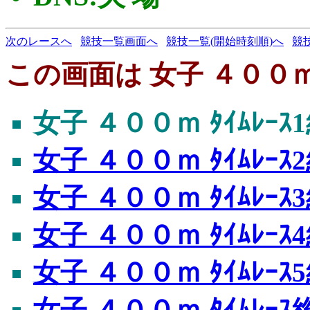
次のレースへ
競技一覧画面へ
競技一覧(開始時刻順)へ
競
この画面は 女子 ４００ｍ 
女子 ４００ｍ ﾀｲﾑﾚｰｽ
女子 ４００ｍ ﾀｲﾑﾚｰｽ
女子 ４００ｍ ﾀｲﾑﾚｰｽ
女子 ４００ｍ ﾀｲﾑﾚｰｽ
女子 ４００ｍ ﾀｲﾑﾚｰｽ
女子 ４００ｍ ﾀｲﾑﾚｰ