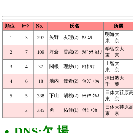
順位
ﾚｰﾝ
No.
氏名
所属
明海大
矢野 友理(2)
1
3
297
ﾔﾉ ﾕﾘ
東 京
学習院大
坪倉 香織(2)
2
7
109
ﾂﾎﾞｸﾗ ｶｵﾘ
東 京
上智大
関根 理紗(1)
3
4
37
ｾｷﾈ ﾘｻ
東 京
津田塾大
池内 優希(2)
4
6
18
ｲｹｳﾁ ﾕｳｷ
千 葉
日体大荏原
下山 胡桃(2)
5
5
338
ｼﾓﾔﾏ ｸﾙﾐ
東 京
日体大荏原
勇 佑佳(1)
2
335
ｲｻﾐ ﾕｳｶ
東 京
DNS:欠 場