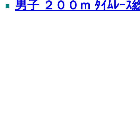
男子 ２００ｍ ﾀｲﾑﾚｰ