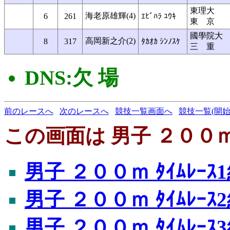
東理大
海老原雄輝(4)
6
261
ｴﾋﾞﾊﾗ ﾕｳｷ
東 京
國學院大
高岡新之介(2)
8
317
ﾀｶｵｶ ｼﾝﾉｽｹ
三 重
DNS:欠 場
前のレースへ
次のレースへ
競技一覧画面へ
競技一覧(開始
この画面は 男子 ２００ｍ ﾀ
男子 ２００ｍ ﾀｲﾑﾚｰｽ
男子 ２００ｍ ﾀｲﾑﾚｰｽ
男子 ２００ｍ ﾀｲﾑﾚｰｽ