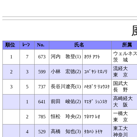
順位
ﾚｰﾝ
No.
氏名
所属
ウェルネ
河内 敦登(1)
1
7
673
ｶﾜﾁ ｱﾂﾄ
茨 城
流経大
小林 宏徳(2)
2
3
599
ｺﾊﾞﾔｼ ﾋﾛﾉﾘ
東 京
国武大
長谷川遼亮(1)
3
5
737
ﾊｾｶﾞﾜ ﾘｮｳｽｹ
長 野
高崎経大
前田 峻佑(2)
1
641
ﾏｴﾀﾞ ｼｭﾝｽｹ
大 阪
一橋大
恒松 玲央(2)
2
785
ﾂﾈﾏﾂ ﾚｵ
東 京
東工大
高橋 知也(3)
4
529
ﾀｶﾊｼ ﾄﾓﾔ
神奈川