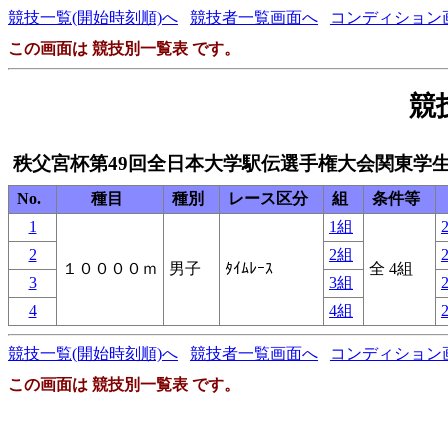
競技一覧(開始時刻順)へ
競技者一覧画面へ
コンディション
この画面は 競技別一覧表 です。
競
秩父宮杯第49回全日本大学駅伝選手権大会関東学
No.
種目
種別
レース区分
組
条件等
1
1組
2
2
2組
2
１００００ｍ
男子
ﾀｲﾑﾚｰｽ
全 4組
3
3組
2
4
4組
2
競技一覧(開始時刻順)へ
競技者一覧画面へ
コンディション
この画面は 競技別一覧表 です。