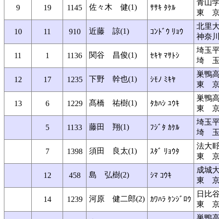
青山
佐々木 健(1)
9
19
1145
ｻｻｷ ﾀｹﾙ
東 
北里
近藤 諒(1)
10
11
910
ｺﾝﾄﾞｳ ﾘｮｳ
神奈
埼玉
関谷 昌俊(1)
11
1
1136
ｾｷﾔ ﾏｻﾄｼ
埼 
巣鴨
下野 幹也(1)
12
17
1235
ｼﾓﾉ ﾐｷﾔ
東 
巣鴨
髙橋 祐樹(1)
13
6
1229
ﾀｶﾊｼ ﾕｳｷ
東 
埼玉
藤田 翔(1)
5
1133
ﾌｼﾞﾀ ｶｹﾙ
埼 
法大Ⅱ
須田 良太(1)
7
1398
ｽﾀﾞ ﾘｮｳﾀ
東 
成城
島 弘樹(2)
12
458
ｼﾏ ｺｳｷ
東 
日比
河原 健二郎(2)
14
1239
ｶﾜﾊﾗ ｹﾝｼﾞﾛｳ
東 
巣鴨