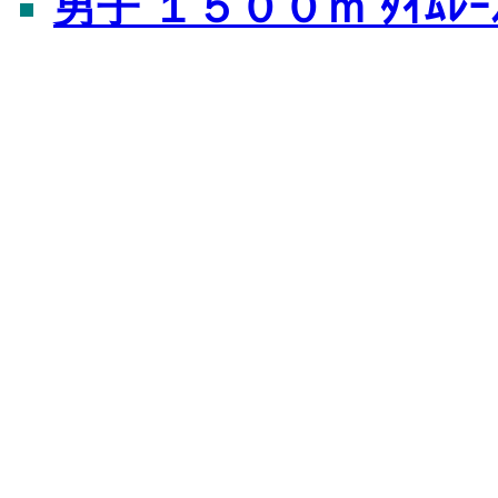
男子 １５００ｍ ﾀｲﾑﾚｰ