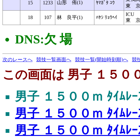
山形 侑(1)
15
1233
ﾔﾏｶﾞﾀ ﾕｳ
東 
ICU
18
107
林 良平(1)
ﾊﾔｼ ﾘｮｳﾍｲ
東 
DNS:欠 場
次のレースへ
競技一覧画面へ
競技一覧(開始時刻順)へ
競
この画面は 男子 １５００ｍ
男子 １５００ｍ ﾀｲﾑﾚｰ
男子 １５００ｍ ﾀｲﾑﾚｰ
男子 １５００ｍ ﾀｲﾑﾚｰ