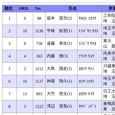
順位
ORD.
No.
氏名
所
工学
坂本 晃市(2)
1
9
88
ｻｶﾓﾄ ｺｳｲﾁ
埼 
埼玉
平林 拓登(1)
2
10
1138
ﾋﾗﾊﾞﾔｼ ﾀｸﾄ
埼 
東大
遠藤 幸生(1)
3
8
758
ｴﾝﾄﾞｳ ｻﾁｵ
山 
尚美
内藤 僚(3)
4
4
363
ﾅｲﾄｳ ﾘｮｳ
埼 
川越
大島 識史(1)
5
2
1212
ｵｵｼﾏ ｻﾄｼ
埼 
埼玉
神屋 翔斗(1)
6
16
1137
ｶﾐﾔ ｼｮｳﾄ
埼 
日工
大竹 啓太(1)
7
13
893
ｵｵﾀｹ ｹｲﾀ
埼 
巣鴨
澤辺 望美(2)
8
3
1222
ｻﾜﾍﾞ ﾉｿﾞﾐ
東 